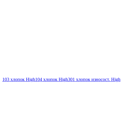
103 хлопок High
104 хлопок High
301 хлопок износост. High