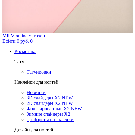
MILV
online магазин
Войти
0 руб.
0
Косметика
Тату
Татуировки
Наклейки для ногтей
Новинки
3D слайдеры X2 NEW
2D слайдеры X2 NEW
Фольгированные X2 NEW
Зимние слайдеры Х2
Трафареты и наклейки
Дизайн для ногтей