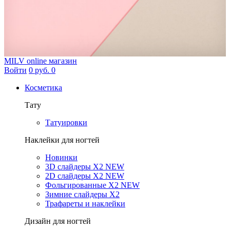
MILV
online магазин
Войти
0 руб.
0
Косметика
Тату
Татуировки
Наклейки для ногтей
Новинки
3D слайдеры X2 NEW
2D слайдеры X2 NEW
Фольгированные X2 NEW
Зимние слайдеры Х2
Трафареты и наклейки
Дизайн для ногтей