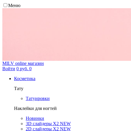
Меню
MILV
online магазин
Войти
0 руб.
0
Косметика
Тату
Татуировки
Наклейки для ногтей
Новинки
3D слайдеры X2 NEW
2D слайдеры X2 NEW