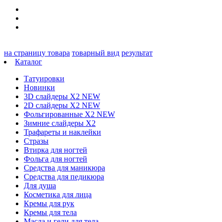
на страницу товара
товарный вид
результат
Каталог
Татуировки
Новинки
3D слайдеры X2 NEW
2D слайдеры X2 NEW
Фольгированные X2 NEW
Зимние слайдеры Х2
Трафареты и наклейки
Стразы
Втирка для ногтей
Фольга для ногтей
Средства для маникюра
Средства для педикюра
Для душа
Косметика для лица
Кремы для рук
Кремы для тела
Масла и гели для тела