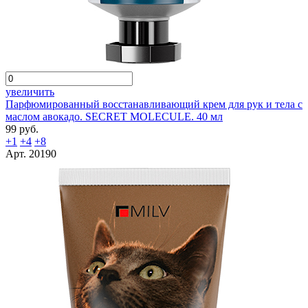
увеличить
Парфюмированный восстанавливающий крем для рук и тела с
маслом авокадо. SECRET MOLECULE. 40 мл
99 руб.
+1
+4
+8
Арт. 20190