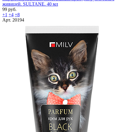
живицей. SULTANE. 40 мл
99 руб.
+1
+4
+8
Арт. 20194