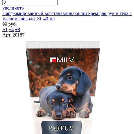
увеличить
Парфюмированный восстанавливающий крем для рук и тела с
маслом авокадо. Si. 40 мл
99 руб.
+1
+4
+8
Арт. 20187