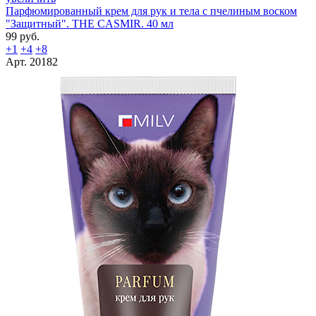
Парфюмированный крем для рук и тела с пчелиным воском
"Защитный". THE CASMIR. 40 мл
99 руб.
+1
+4
+8
Арт. 20182