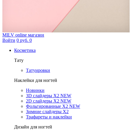
MILV
online магазин
Войти
0 руб.
0
Косметика
Тату
Татуировки
Наклейки для ногтей
Новинки
3D слайдеры X2 NEW
2D слайдеры X2 NEW
Фольгированные X2 NEW
Зимние слайдеры Х2
Трафареты и наклейки
Дизайн для ногтей