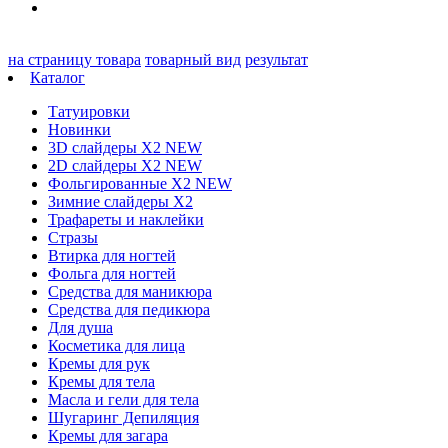
на страницу товара
товарный вид
результат
Каталог
Татуировки
Новинки
3D слайдеры X2 NEW
2D слайдеры X2 NEW
Фольгированные X2 NEW
Зимние слайдеры Х2
Трафареты и наклейки
Стразы
Втирка для ногтей
Фольга для ногтей
Средства для маникюра
Средства для педикюра
Для душа
Косметика для лица
Кремы для рук
Кремы для тела
Масла и гели для тела
Шугаринг Депиляция
Кремы для загара