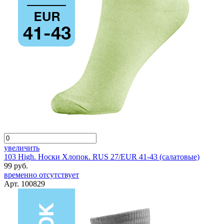
увеличить
103 High. Носки Хлопок. RUS 27/EUR 41-43 (салатовые)
99 руб.
временно отсутствует
Арт. 100829