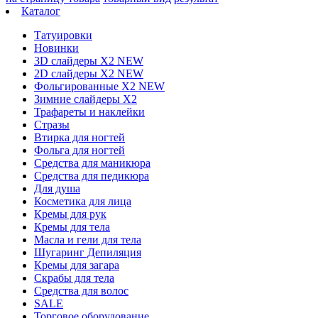
Каталог
Татуировки
Новинки
3D слайдеры X2 NEW
2D слайдеры X2 NEW
Фольгированные X2 NEW
Зимние слайдеры Х2
Трафареты и наклейки
Стразы
Втирка для ногтей
Фольга для ногтей
Средства для маникюра
Средства для педикюра
Для душа
Косметика для лица
Кремы для рук
Кремы для тела
Масла и гели для тела
Шугаринг Депиляция
Кремы для загара
Скрабы для тела
Средства для волос
SALE
Торговое оборудование