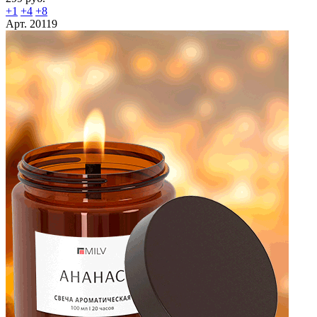
+1
+4
+8
Арт. 20119