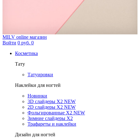
MILV
online магазин
Войти
0 руб.
0
Косметика
Тату
Татуировки
Наклейки для ногтей
Новинки
3D слайдеры X2 NEW
2D слайдеры X2 NEW
Фольгированные X2 NEW
Зимние слайдеры Х2
Трафареты и наклейки
Дизайн для ногтей