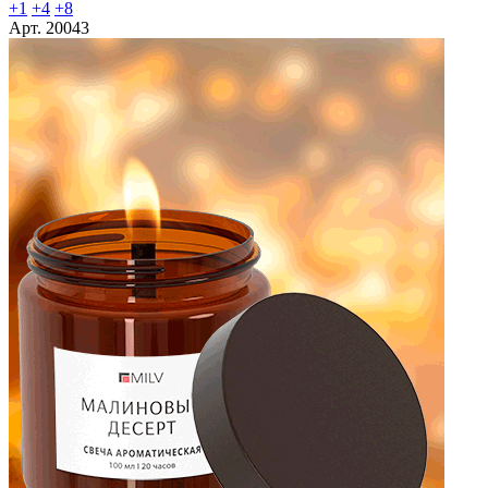
+1
+4
+8
Арт. 20043