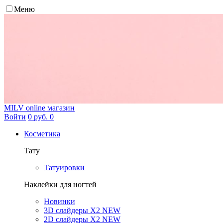
Меню
MILV
online магазин
Войти
0 руб.
0
Косметика
Тату
Татуировки
Наклейки для ногтей
Новинки
3D слайдеры X2 NEW
2D слайдеры X2 NEW