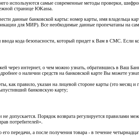
 чего используются самые современные методы проверки, шифро
тежной странице ЮKassa.
вести данные банковской карты: номер карты, имя владельца ка
икации для МИР). Все необходимые данные пропечатаны на само
 ввода кода безопасности, который придет к Вам в СМС. Если ко
жей через интернет, о чем можно узнать, обратившись в Ваш Бан
одробнее о наличии средств на банковской карте Вы можете узн
ты, как правило, указан на лицевой стороне карты (это месяц и г
выпустивший банковскую карту;
 не допускается. Порядок возврата регулируется правилами ме
прав потребителей».
о его передачи, а после получения товара - в течение четырнадца