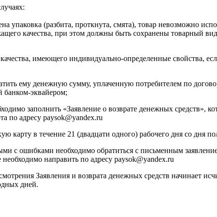
лучаях:
а упаковка (разбита, проткнута, смята), товар невозможно испо
жащего качества, при этом должны быть сохранены товарный вид,
о качества, имеющего индивидуально-определенные свойства, е
атить ему денежную сумму, уплаченную потребителем по договор
й банком-эквайером;
бходимо заполнить «Заявление о возврате денежных средств», к
та по адресу paysok@yandex.ru
ую карту в течение 21 (двадцати одного) рабочего дня со дня п
ыми с ошибками необходимо обратиться с письменным заявление
необходимо направить по адресу paysok@yandex.ru
ссмотрения Заявления и возврата денежных средств начинает ис
одных дней.