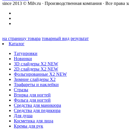
since 2013 © Milv.ru · Производственная компания · Все права
на страницу товара
товарный вид
результат
Каталог
Татуировки
Новинки
3D слайдеры X2 NEW
2D слайдеры X2 NEW
Фольгированные X2 NEW
Зимние слайдеры Х2
Трафареты и наклейки
Стразы
Втирка для ногтей
Фольга для ногтей
Средства для маникюра
Средства для педикюра
Для душа
Косметика для лица
Кремы для рук