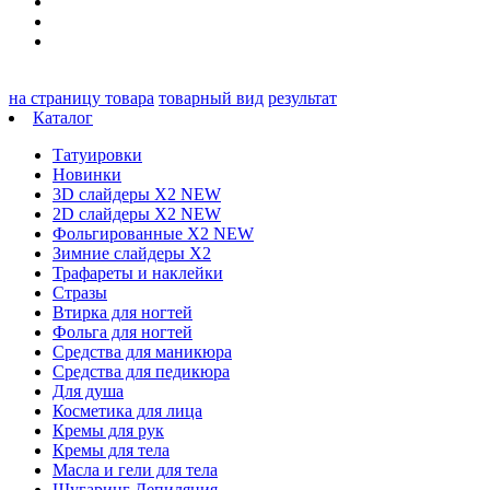
на страницу товара
товарный вид
результат
Каталог
Татуировки
Новинки
3D слайдеры X2 NEW
2D слайдеры X2 NEW
Фольгированные X2 NEW
Зимние слайдеры Х2
Трафареты и наклейки
Стразы
Втирка для ногтей
Фольга для ногтей
Средства для маникюра
Средства для педикюра
Для душа
Косметика для лица
Кремы для рук
Кремы для тела
Масла и гели для тела
Шугаринг Депиляция