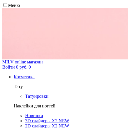
Меню
MILV
online магазин
Войти
0 руб.
0
Косметика
Тату
Татуировки
Наклейки для ногтей
Новинки
3D слайдеры X2 NEW
2D слайдеры X2 NEW