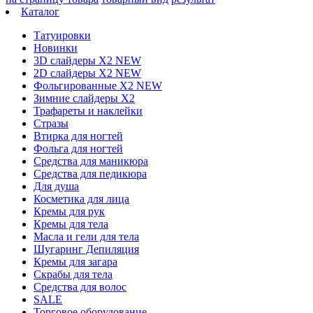
Каталог
Татуировки
Новинки
3D слайдеры X2 NEW
2D слайдеры X2 NEW
Фольгированные X2 NEW
Зимние слайдеры Х2
Трафареты и наклейки
Стразы
Втирка для ногтей
Фольга для ногтей
Средства для маникюра
Средства для педикюра
Для душа
Косметика для лица
Кремы для рук
Кремы для тела
Масла и гели для тела
Шугаринг Депиляция
Кремы для загара
Скрабы для тела
Средства для волос
SALE
Торговое оборудование