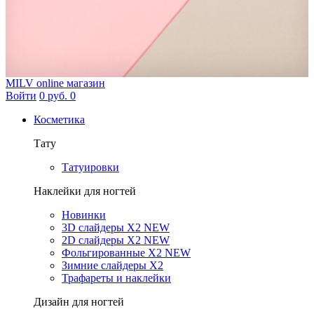
MILV
online магазин
Войти
0 руб.
0
Косметика
Тату
Татуировки
Наклейки для ногтей
Новинки
3D слайдеры X2 NEW
2D слайдеры X2 NEW
Фольгированные X2 NEW
Зимние слайдеры Х2
Трафареты и наклейки
Дизайн для ногтей