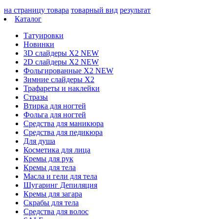
на страницу товара
товарный вид
результат
Каталог
Татуировки
Новинки
3D слайдеры X2 NEW
2D слайдеры X2 NEW
Фольгированные X2 NEW
Зимние слайдеры Х2
Трафареты и наклейки
Стразы
Втирка для ногтей
Фольга для ногтей
Средства для маникюра
Средства для педикюра
Для душа
Косметика для лица
Кремы для рук
Кремы для тела
Масла и гели для тела
Шугаринг Депиляция
Кремы для загара
Скрабы для тела
Средства для волос