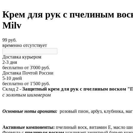
Крем для рук с пчелиным в
Milv
99 руб.
временно отсутствует
Доставка курьером
2-3 дня
бесплатно
от 3'000 руб.
Доставка Почтой России
5-10 дней
бесплатно
от 1'500 руб.
Защитный крем для рук с пчелиным воском 
Склад 2 -
с золотым шиммером
Основные ноты аромата:
розовый пион, арбуз, клубника, маг
Активные компоненты:
пчелиный воск, витамин Е, масло ши
Формула с
пчелиным воском
усиливает защитный барьер кожи