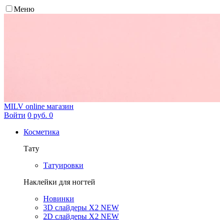
Меню
MILV
online магазин
Войти
0 руб.
0
Косметика
Тату
Татуировки
Наклейки для ногтей
Новинки
3D слайдеры X2 NEW
2D слайдеры X2 NEW