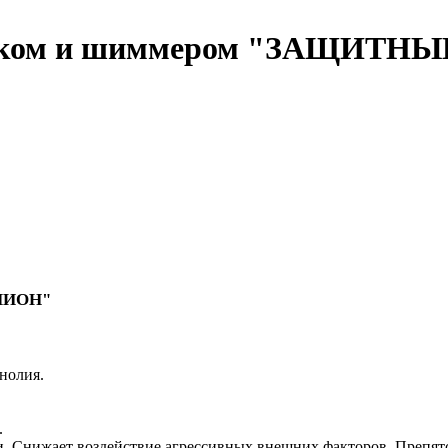
оском и шиммером "ЗАЩИТНЫЙ"
"ПИОН"
нолия.
.
. Снижает воздействие агрессивных внешних факторов. Препят