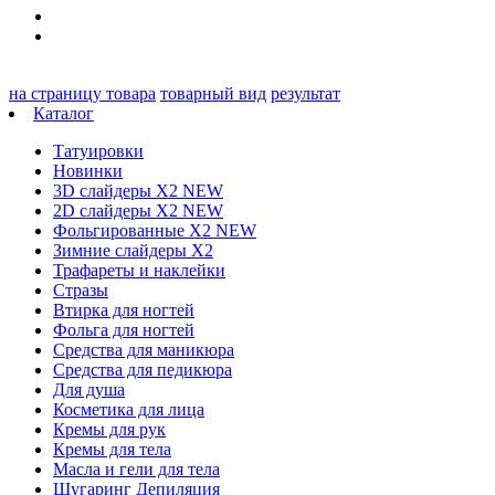
на страницу товара
товарный вид
результат
Каталог
Татуировки
Новинки
3D слайдеры X2 NEW
2D слайдеры X2 NEW
Фольгированные X2 NEW
Зимние слайдеры Х2
Трафареты и наклейки
Стразы
Втирка для ногтей
Фольга для ногтей
Средства для маникюра
Средства для педикюра
Для душа
Косметика для лица
Кремы для рук
Кремы для тела
Масла и гели для тела
Шугаринг Депиляция