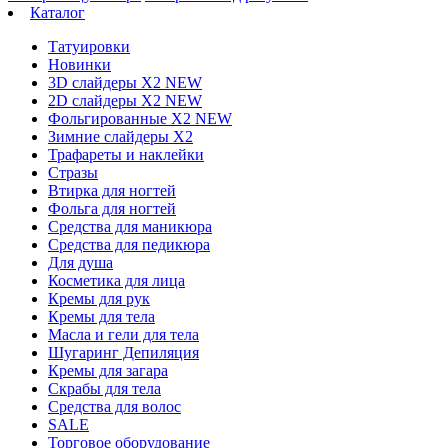
Каталог
Татуировки
Новинки
3D слайдеры X2 NEW
2D слайдеры X2 NEW
Фольгированные X2 NEW
Зимние слайдеры Х2
Трафареты и наклейки
Стразы
Втирка для ногтей
Фольга для ногтей
Средства для маникюра
Средства для педикюра
Для душа
Косметика для лица
Кремы для рук
Кремы для тела
Масла и гели для тела
Шугаринг Депиляция
Кремы для загара
Скрабы для тела
Средства для волос
SALE
Торговое оборудование