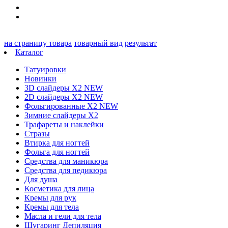
на страницу товара
товарный вид
результат
Каталог
Татуировки
Новинки
3D слайдеры X2 NEW
2D слайдеры X2 NEW
Фольгированные X2 NEW
Зимние слайдеры Х2
Трафареты и наклейки
Стразы
Втирка для ногтей
Фольга для ногтей
Средства для маникюра
Средства для педикюра
Для душа
Косметика для лица
Кремы для рук
Кремы для тела
Масла и гели для тела
Шугаринг Депиляция