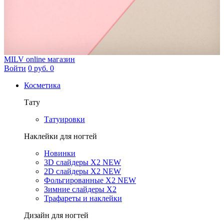
MILV
online магазин
Войти
0 руб.
0
Косметика
Тату
Татуировки
Наклейки для ногтей
Новинки
3D слайдеры X2 NEW
2D слайдеры X2 NEW
Фольгированные X2 NEW
Зимние слайдеры Х2
Трафареты и наклейки
Дизайн для ногтей