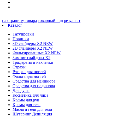
на страницу товара
товарный вид
результат
Каталог
Татуировки
Новинки
3D слайдеры X2 NEW
2D слайдеры X2 NEW
Фольгированные X2 NEW
Зимние слайдеры Х2
Трафареты и наклейки
Стразы
Втирка для ногтей
Фольга для ногтей
Средства для маникюра
Средства для педикюра
Для душа
Косметика для лица
Кремы для рук
Кремы для тела
Масла и гели для тела
Шугаринг Депиляция