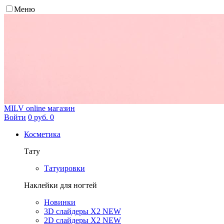
Меню
MILV
online магазин
Войти
0 руб.
0
Косметика
Тату
Татуировки
Наклейки для ногтей
Новинки
3D слайдеры X2 NEW
2D слайдеры X2 NEW