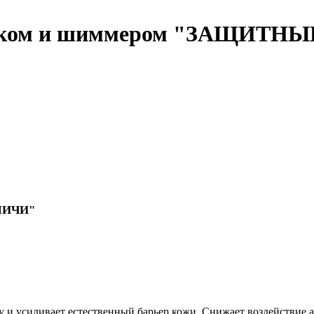
оском и шиммером "ЗАЩИТНЫЙ"
"ЛИЧИ"
 и усиливает естественный барьер кожи. Снижает воздействие а