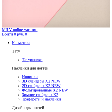
MILV
online магазин
Войти
0 руб.
0
Косметика
Тату
Татуировки
Наклейки для ногтей
Новинки
3D слайдеры X2 NEW
2D слайдеры X2 NEW
Фольгированные X2 NEW
Зимние слайдеры Х2
Трафареты и наклейки
Дизайн для ногтей