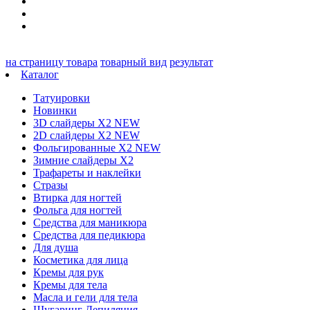
на страницу товара
товарный вид
результат
Каталог
Татуировки
Новинки
3D слайдеры X2 NEW
2D слайдеры X2 NEW
Фольгированные X2 NEW
Зимние слайдеры Х2
Трафареты и наклейки
Стразы
Втирка для ногтей
Фольга для ногтей
Средства для маникюра
Средства для педикюра
Для душа
Косметика для лица
Кремы для рук
Кремы для тела
Масла и гели для тела
Шугаринг Депиляция