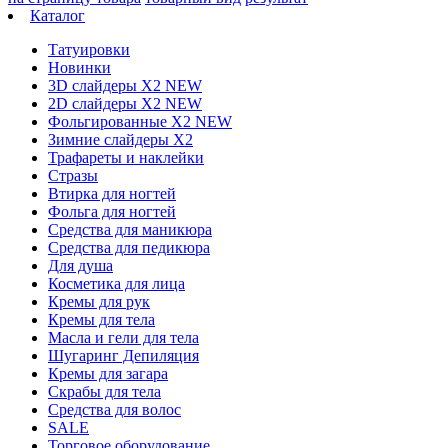
Каталог
Татуировки
Новинки
3D слайдеры X2 NEW
2D слайдеры X2 NEW
Фольгированные X2 NEW
Зимние слайдеры Х2
Трафареты и наклейки
Стразы
Втирка для ногтей
Фольга для ногтей
Средства для маникюра
Средства для педикюра
Для душа
Косметика для лица
Кремы для рук
Кремы для тела
Масла и гели для тела
Шугаринг Депиляция
Кремы для загара
Скрабы для тела
Средства для волос
SALE
Торговое оборудование