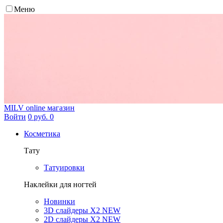
Меню
MILV
online магазин
Войти
0 руб.
0
Косметика
Тату
Татуировки
Наклейки для ногтей
Новинки
3D слайдеры X2 NEW
2D слайдеры X2 NEW