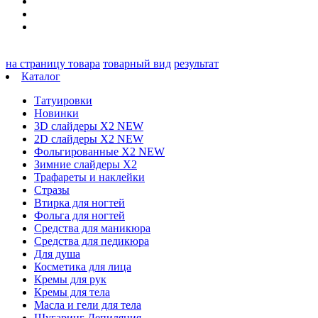
на страницу товара
товарный вид
результат
Каталог
Татуировки
Новинки
3D слайдеры X2 NEW
2D слайдеры X2 NEW
Фольгированные X2 NEW
Зимние слайдеры Х2
Трафареты и наклейки
Стразы
Втирка для ногтей
Фольга для ногтей
Средства для маникюра
Средства для педикюра
Для душа
Косметика для лица
Кремы для рук
Кремы для тела
Масла и гели для тела
Шугаринг Депиляция