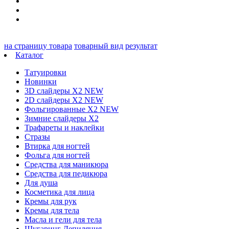
на страницу товара
товарный вид
результат
Каталог
Татуировки
Новинки
3D слайдеры X2 NEW
2D слайдеры X2 NEW
Фольгированные X2 NEW
Зимние слайдеры Х2
Трафареты и наклейки
Стразы
Втирка для ногтей
Фольга для ногтей
Средства для маникюра
Средства для педикюра
Для душа
Косметика для лица
Кремы для рук
Кремы для тела
Масла и гели для тела
Шугаринг Депиляция