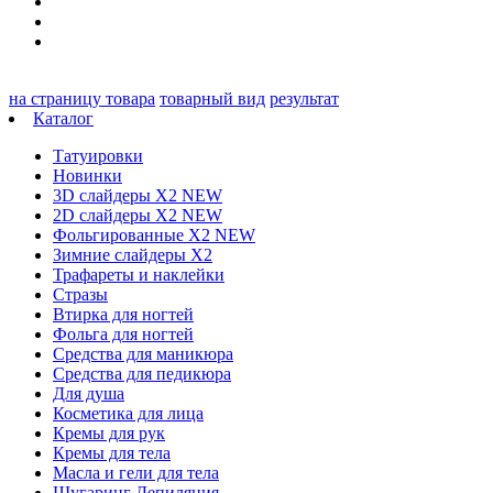
на страницу товара
товарный вид
результат
Каталог
Татуировки
Новинки
3D слайдеры X2 NEW
2D слайдеры X2 NEW
Фольгированные X2 NEW
Зимние слайдеры Х2
Трафареты и наклейки
Стразы
Втирка для ногтей
Фольга для ногтей
Средства для маникюра
Средства для педикюра
Для душа
Косметика для лица
Кремы для рук
Кремы для тела
Масла и гели для тела
Шугаринг Депиляция