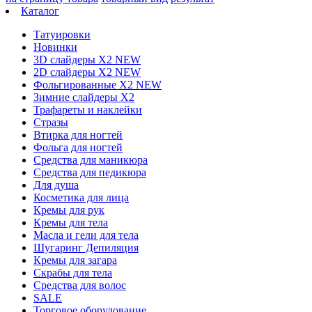
Каталог
Татуировки
Новинки
3D слайдеры X2 NEW
2D слайдеры X2 NEW
Фольгированные X2 NEW
Зимние слайдеры Х2
Трафареты и наклейки
Стразы
Втирка для ногтей
Фольга для ногтей
Средства для маникюра
Средства для педикюра
Для душа
Косметика для лица
Кремы для рук
Кремы для тела
Масла и гели для тела
Шугаринг Депиляция
Кремы для загара
Скрабы для тела
Средства для волос
SALE
Торговое оборудование