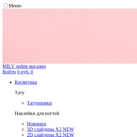
Меню
MILV
online магазин
Войти
0 руб.
0
Косметика
Тату
Татуировки
Наклейки для ногтей
Новинки
3D слайдеры X2 NEW
2D слайдеры X2 NEW