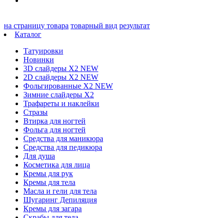
на страницу товара
товарный вид
результат
Каталог
Татуировки
Новинки
3D слайдеры X2 NEW
2D слайдеры X2 NEW
Фольгированные X2 NEW
Зимние слайдеры Х2
Трафареты и наклейки
Стразы
Втирка для ногтей
Фольга для ногтей
Средства для маникюра
Средства для педикюра
Для душа
Косметика для лица
Кремы для рук
Кремы для тела
Масла и гели для тела
Шугаринг Депиляция
Кремы для загара
Скрабы для тела