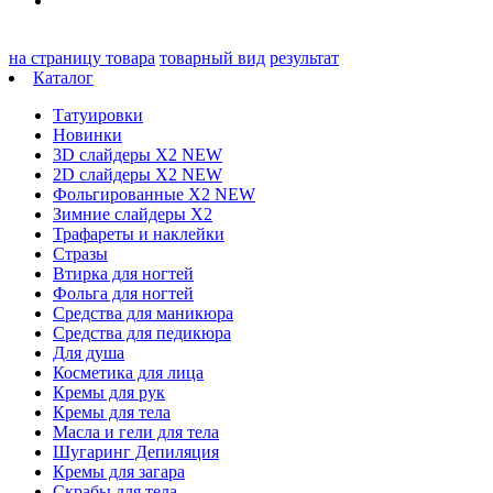
на страницу товара
товарный вид
результат
Каталог
Татуировки
Новинки
3D слайдеры X2 NEW
2D слайдеры X2 NEW
Фольгированные X2 NEW
Зимние слайдеры Х2
Трафареты и наклейки
Стразы
Втирка для ногтей
Фольга для ногтей
Средства для маникюра
Средства для педикюра
Для душа
Косметика для лица
Кремы для рук
Кремы для тела
Масла и гели для тела
Шугаринг Депиляция
Кремы для загара
Скрабы для тела