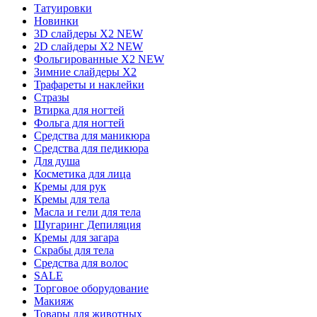
Татуировки
Новинки
3D слайдеры X2 NEW
2D слайдеры X2 NEW
Фольгированные X2 NEW
Зимние слайдеры Х2
Трафареты и наклейки
Стразы
Втирка для ногтей
Фольга для ногтей
Средства для маникюра
Средства для педикюра
Для душа
Косметика для лица
Кремы для рук
Кремы для тела
Масла и гели для тела
Шугаринг Депиляция
Кремы для загара
Скрабы для тела
Средства для волос
SALE
Торговое оборудование
Макияж
Товары для животных