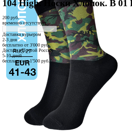
104 High. Носки Хлопок. B 01
200 руб.
временно отсутствует
Доставка курьером
2-3 дня
бесплатно
от 3'000 руб.
Доставка Почтой России
5-10 дней
бесплатно
от 1'500 руб.
Способы доставки
Оптовые заказы
Транспортные компании
Розничные заказы
Курьер
Почта
Производство по
контракту