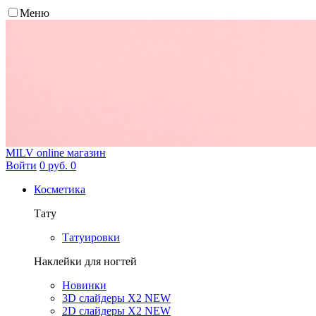
Меню
MILV
online магазин
Войти
0 руб.
0
Косметика
Тату
Татуировки
Наклейки для ногтей
Новинки
3D слайдеры X2 NEW
2D слайдеры X2 NEW