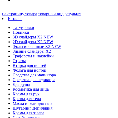
на страницу товара
товарный вид
результат
Каталог
Татуировки
Новинки
3D слайдеры X2 NEW
2D слайдеры X2 NEW
Фольгированные X2 NEW
Зимние слайдеры Х2
Трафареты и наклейки
Стразы
Втирка для ногтей
Фольга для ногтей
Средства для маникюра
Средства для педикюра
Для душа
Косметика для лица
Кремы для рук
Кремы для тела
Масла и гели для тела
Шугаринг Депиляция
Кремы для загара
Скрабы для тела