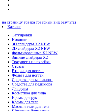
на страницу товара
товарный вид
результат
Каталог
Татуировки
Новинки
3D слайдеры X2 NEW
2D слайдеры X2 NEW
Фольгированные X2 NEW
Зимние слайдеры Х2
Трафареты и наклейки
Стразы
Втирка для ногтей
Фольга для ногтей
Средства для маникюра
Средства для педикюра
Для душа
Косметика для лица
Кремы для рук
Кремы для тела
Масла и гели для тела
Шугаринг Депиляция