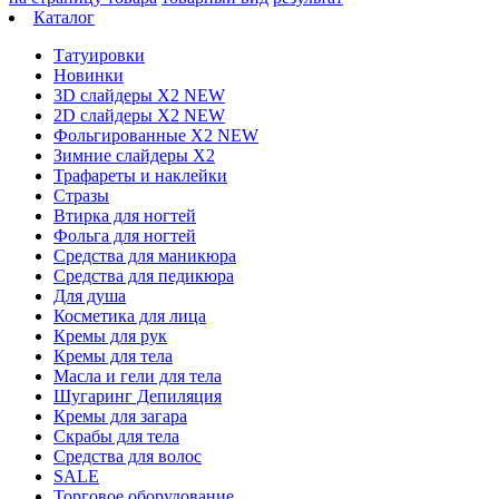
Каталог
Татуировки
Новинки
3D слайдеры X2 NEW
2D слайдеры X2 NEW
Фольгированные X2 NEW
Зимние слайдеры Х2
Трафареты и наклейки
Стразы
Втирка для ногтей
Фольга для ногтей
Средства для маникюра
Средства для педикюра
Для душа
Косметика для лица
Кремы для рук
Кремы для тела
Масла и гели для тела
Шугаринг Депиляция
Кремы для загара
Скрабы для тела
Средства для волос
SALE
Торговое оборудование