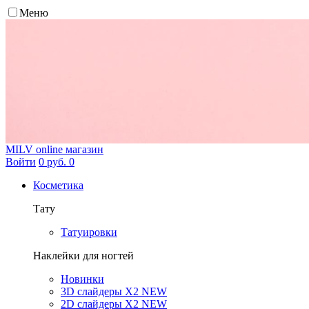
Меню
MILV
online магазин
Войти
0 руб.
0
Косметика
Тату
Татуировки
Наклейки для ногтей
Новинки
3D слайдеры X2 NEW
2D слайдеры X2 NEW