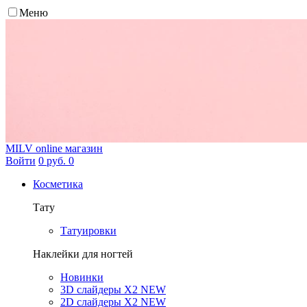
Меню
MILV
online магазин
Войти
0 руб.
0
Косметика
Тату
Татуировки
Наклейки для ногтей
Новинки
3D слайдеры X2 NEW
2D слайдеры X2 NEW