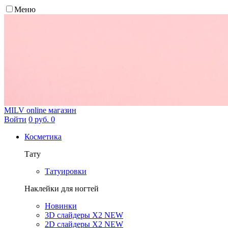
Меню
MILV
online магазин
Войти
0 руб.
0
Косметика
Тату
Татуировки
Наклейки для ногтей
Новинки
3D слайдеры X2 NEW
2D слайдеры X2 NEW