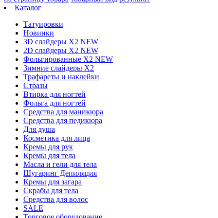
Каталог
Татуировки
Новинки
3D слайдеры X2 NEW
2D слайдеры X2 NEW
Фольгированные X2 NEW
Зимние слайдеры Х2
Трафареты и наклейки
Стразы
Втирка для ногтей
Фольга для ногтей
Средства для маникюра
Средства для педикюра
Для душа
Косметика для лица
Кремы для рук
Кремы для тела
Масла и гели для тела
Шугаринг Депиляция
Кремы для загара
Скрабы для тела
Средства для волос
SALE
Торговое оборудование