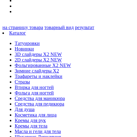
на страницу товара
товарный вид
результат
Каталог
Татуировки
Новинки
3D слайдеры X2 NEW
2D слайдеры X2 NEW
Фольгированные X2 NEW
Зимние слайдеры Х2
Трафареты и наклейки
Стразы
Втирка для ногтей
Фольга для ногтей
Средства для маникюра
Средства для педикюра
Для душа
Косметика для лица
Кремы для рук
Кремы для тела
Масла и гели для тела
Шугаринг Депиляция