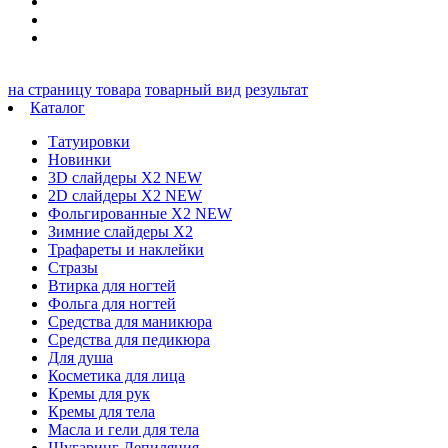
на страницу товара
товарный вид
результат
Каталог
Татуировки
Новинки
3D слайдеры X2 NEW
2D слайдеры X2 NEW
Фольгированные X2 NEW
Зимние слайдеры Х2
Трафареты и наклейки
Стразы
Втирка для ногтей
Фольга для ногтей
Средства для маникюра
Средства для педикюра
Для душа
Косметика для лица
Кремы для рук
Кремы для тела
Масла и гели для тела
Шугаринг Депиляция