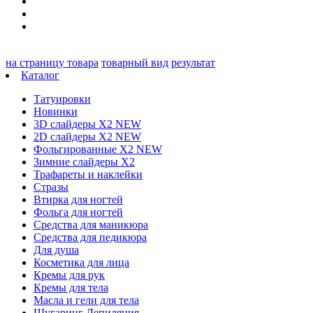
на страницу товара
товарный вид
результат
Каталог
Татуировки
Новинки
3D слайдеры X2 NEW
2D слайдеры X2 NEW
Фольгированные X2 NEW
Зимние слайдеры Х2
Трафареты и наклейки
Стразы
Втирка для ногтей
Фольга для ногтей
Средства для маникюра
Средства для педикюра
Для душа
Косметика для лица
Кремы для рук
Кремы для тела
Масла и гели для тела
Шугаринг Депиляция