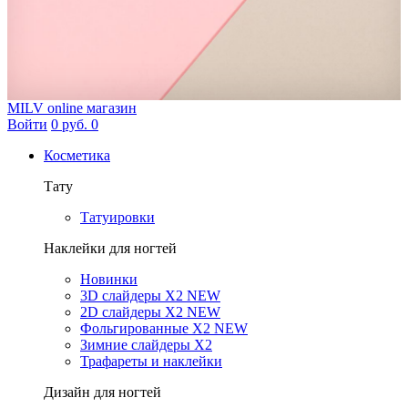
MILV
online магазин
Войти
0 руб.
0
Косметика
Тату
Татуировки
Наклейки для ногтей
Новинки
3D слайдеры X2 NEW
2D слайдеры X2 NEW
Фольгированные X2 NEW
Зимние слайдеры Х2
Трафареты и наклейки
Дизайн для ногтей