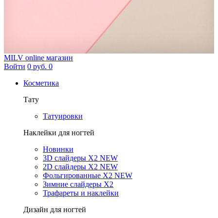
MILV
online магазин
Войти
0 руб.
0
Косметика
Тату
Татуировки
Наклейки для ногтей
Новинки
3D слайдеры X2 NEW
2D слайдеры X2 NEW
Фольгированные X2 NEW
Зимние слайдеры Х2
Трафареты и наклейки
Дизайн для ногтей