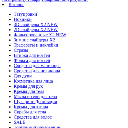
Каталог
Татуировки
Новинки
3D слайдеры X2 NEW
2D слайдеры X2 NEW
Фольгированные X2 NEW
Зимние слайдеры Х2
Трафареты и наклейки
Стразы
Втирка для ногтей
Фольга для ногтей
Средства для маникюра
Средства для педикюра
Для душа
Косметика для лица
Кремы для рук
Кремы для тела
Масла и гели для тела
Шугаринг Депиляция
Кремы для загара
Скрабы для тела
Средства для волос
SALE
Торговое оборудование