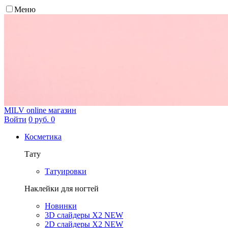
Меню
MILV
online магазин
Войти
0 руб.
0
Косметика
Тату
Татуировки
Наклейки для ногтей
Новинки
3D слайдеры X2 NEW
2D слайдеры X2 NEW