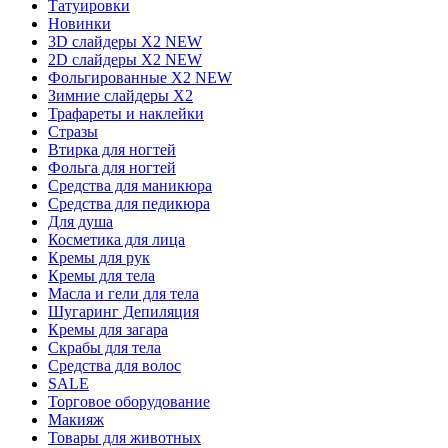
Татуировки
Новинки
3D слайдеры X2 NEW
2D слайдеры X2 NEW
Фольгированные X2 NEW
Зимние слайдеры Х2
Трафареты и наклейки
Стразы
Втирка для ногтей
Фольга для ногтей
Средства для маникюра
Средства для педикюра
Для душа
Косметика для лица
Кремы для рук
Кремы для тела
Масла и гели для тела
Шугаринг Депиляция
Кремы для загара
Скрабы для тела
Средства для волос
SALE
Торговое оборудование
Макияж
Товары для животных