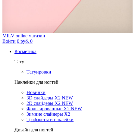
MILV
online магазин
Войти
0 руб.
0
Косметика
Тату
Татуировки
Наклейки для ногтей
Новинки
3D слайдеры X2 NEW
2D слайдеры X2 NEW
Фольгированные X2 NEW
Зимние слайдеры Х2
Трафареты и наклейки
Дизайн для ногтей