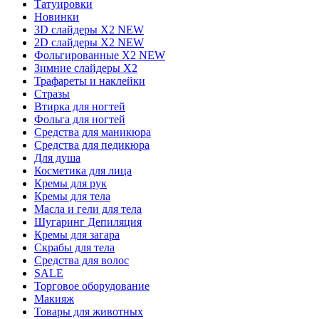
Татуировки
Новинки
3D слайдеры X2 NEW
2D слайдеры X2 NEW
Фольгированные X2 NEW
Зимние слайдеры Х2
Трафареты и наклейки
Стразы
Втирка для ногтей
Фольга для ногтей
Средства для маникюра
Средства для педикюра
Для душа
Косметика для лица
Кремы для рук
Кремы для тела
Масла и гели для тела
Шугаринг Депиляция
Кремы для загара
Скрабы для тела
Средства для волос
SALE
Торговое оборудование
Макияж
Товары для животных