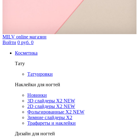
MILV
online магазин
Войти
0 руб.
0
Косметика
Тату
Татуировки
Наклейки для ногтей
Новинки
3D слайдеры X2 NEW
2D слайдеры X2 NEW
Фольгированные X2 NEW
Зимние слайдеры Х2
Трафареты и наклейки
Дизайн для ногтей