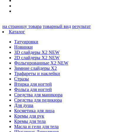
на страницу товара
товарный вид
результат
Каталог
Татуировки
Новинки
3D слайдеры X2 NEW
2D слайдеры X2 NEW
Фольгированные X2 NEW
Зимние слайдеры Х2
Трафареты и наклейки
Стразы
Втирка для ногтей
Фольга для ногтей
Средства для маникюра
Средства для педикюра
Для душа
Косметика для лица
Кремы для рук
Кремы для тела
Масла и гели для тела
Шугаринг Депиляция