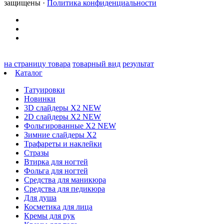
защищены ·
Политика конфиденциальности
на страницу товара
товарный вид
результат
Каталог
Татуировки
Новинки
3D слайдеры X2 NEW
2D слайдеры X2 NEW
Фольгированные X2 NEW
Зимние слайдеры Х2
Трафареты и наклейки
Стразы
Втирка для ногтей
Фольга для ногтей
Средства для маникюра
Средства для педикюра
Для душа
Косметика для лица
Кремы для рук