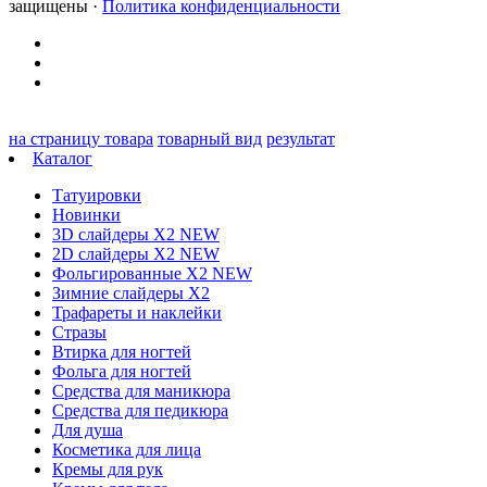
защищены ·
Политика конфиденциальности
на страницу товара
товарный вид
результат
Каталог
Татуировки
Новинки
3D слайдеры X2 NEW
2D слайдеры X2 NEW
Фольгированные X2 NEW
Зимние слайдеры Х2
Трафареты и наклейки
Стразы
Втирка для ногтей
Фольга для ногтей
Средства для маникюра
Средства для педикюра
Для душа
Косметика для лица
Кремы для рук