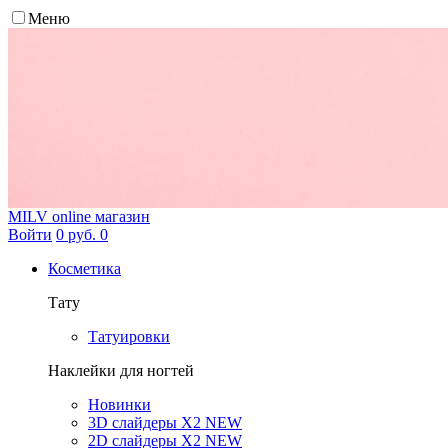
Меню
MILV
online магазин
Войти
0 руб.
0
Косметика
Тату
Татуировки
Наклейки для ногтей
Новинки
3D слайдеры X2 NEW
2D слайдеры X2 NEW