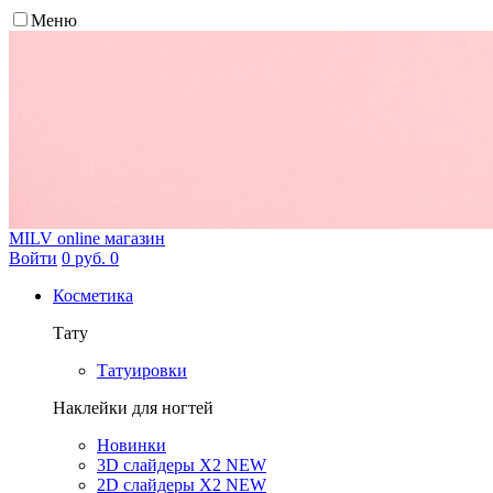
Меню
MILV
online магазин
Войти
0 руб.
0
Косметика
Тату
Татуировки
Наклейки для ногтей
Новинки
3D слайдеры X2 NEW
2D слайдеры X2 NEW