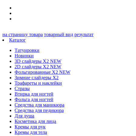
на страницу товара
товарный вид
результат
Каталог
Татуировки
Новинки
3D слайдеры X2 NEW
2D слайдеры X2 NEW
Фольгированные X2 NEW
Зимние слайдеры Х2
Трафареты и наклейки
Стразы
Втирка для ногтей
Фольга для ногтей
Средства для маникюра
Средства для педикюра
Для душа
Косметика для лица
Кремы для рук
Кремы для тела