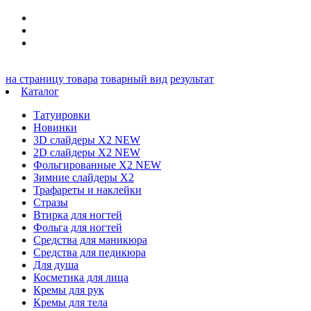
на страницу товара
товарный вид
результат
Каталог
Татуировки
Новинки
3D слайдеры X2 NEW
2D слайдеры X2 NEW
Фольгированные X2 NEW
Зимние слайдеры Х2
Трафареты и наклейки
Стразы
Втирка для ногтей
Фольга для ногтей
Средства для маникюра
Средства для педикюра
Для душа
Косметика для лица
Кремы для рук
Кремы для тела