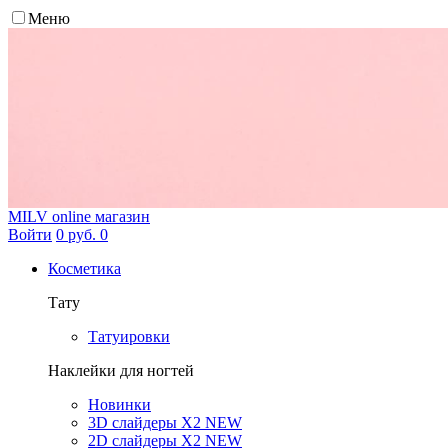
Меню
MILV
online магазин
Войти
0 руб.
0
Косметика
Тату
Татуировки
Наклейки для ногтей
Новинки
3D слайдеры X2 NEW
2D слайдеры X2 NEW