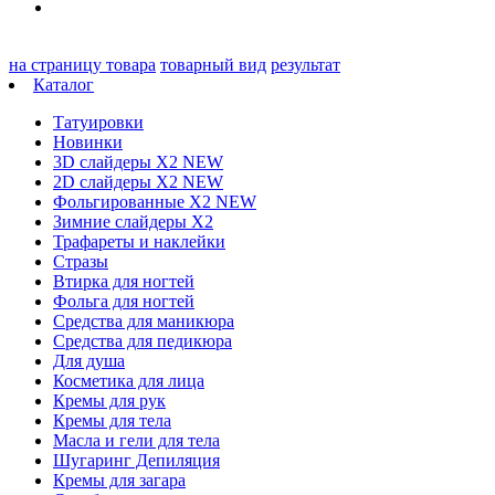
на страницу товара
товарный вид
результат
Каталог
Татуировки
Новинки
3D слайдеры X2 NEW
2D слайдеры X2 NEW
Фольгированные X2 NEW
Зимние слайдеры Х2
Трафареты и наклейки
Стразы
Втирка для ногтей
Фольга для ногтей
Средства для маникюра
Средства для педикюра
Для душа
Косметика для лица
Кремы для рук
Кремы для тела
Масла и гели для тела
Шугаринг Депиляция
Кремы для загара