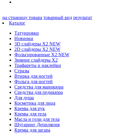
на страницу товара
товарный вид
результат
Каталог
Татуировки
Новинки
3D слайдеры X2 NEW
2D слайдеры X2 NEW
Фольгированные X2 NEW
Зимние слайдеры Х2
Трафареты и наклейки
Стразы
Втирка для ногтей
Фольга для ногтей
Средства для маникюра
Средства для педикюра
Для душа
Косметика для лица
Кремы для рук
Кремы для тела
Масла и гели для тела
Шугаринг Депиляция
Кремы для загара