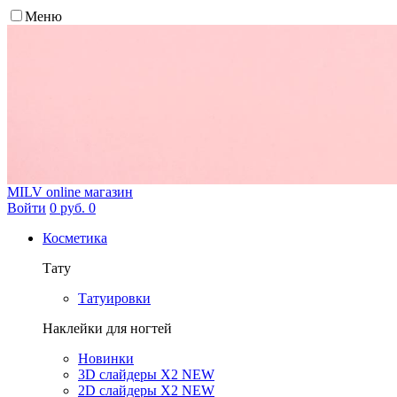
Меню
MILV
online магазин
Войти
0 руб.
0
Косметика
Тату
Татуировки
Наклейки для ногтей
Новинки
3D слайдеры X2 NEW
2D слайдеры X2 NEW